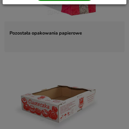
używanym formacie nadającym się do odczytu
maszynowego.
Masz prawo wniesienia skargi do organu
nadzorczego zajmującego się ochroną danych
osobowych, gdy uznasz, iż przetwarzanie danych
osobowych narusza przepisy Rozporządzenia
Pozostała opakowania papierowe
Parlamentu Europejskiego i Rady (UE) 2016/679 z
dnia 27 kwietnia 2016 roku (RODO).
Twoje dane osobowe będą przetwarzane w sposób
zautomatyzowany, nie będą podlegały
profilowaniu.
Administratorem danych jest PCO LUMEX z
siedzibą w Krośnie, przy ul. Pużaka 51B
Inspektorem ochrony danych jest Jan Nowak, z
którym można się skontaktować poprzez e-mail:
info@papieroweopakowania.com
Pliki Cookies
Na naszych stronach używamy technologii, takich jak
pliki cookie, do zbierania i przetwarzania danych
osobowych w celu personalizowania treści i reklam
oraz analizowania ruchu na stronach i w Internecie.