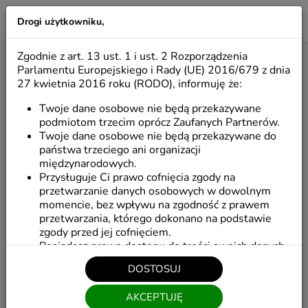
Drogi użytkowniku,
LILIO
Zgodnie z art. 13 ust. 1 i ust. 2 Rozporządzenia
GALERIA
Parlamentu Europejskiego i Rady (UE) 2016/679 z dnia
27 kwietnia 2016 roku (RODO), informuję że:
Twoje dane osobowe nie będą przekazywane
Start
/
Galeria
podmiotom trzecim oprócz Zaufanych Partnerów.
Twoje dane osobowe nie będą przekazywane do
państwa trzeciego ani organizacji
międzynarodowych.
Przysługuje Ci prawo cofnięcia zgody na
przetwarzanie danych osobowych w dowolnym
momencie, bez wpływu na zgodność z prawem
przetwarzania, którego dokonano na podstawie
zgody przed jej cofnięciem.
Posiadasz prawo dostępu do treści swoich danych
oraz prawo ich sprostowania, a także do
DOSTOSUJ
przenoszenia swoich danych osobowych tj. do
otrzymania od administratora Pani/Pana danych
AKCEPTUJĘ
osobowych, w ustrukturyzowanym powszechnie