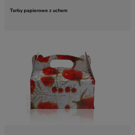
oparciu o treść regulaminu tego serwisu), to
Torby papierowe z uchem
możemy przetwarzać Twoje dane w zakresie
niezbędnym do realizacji tej umowy. Bez tej
możliwości nie bylibyśmy w stanie zapewnić Ci
usługi, a Ty nie mógłbyś z niej korzystać.
Niezbędność przetwarzania do celów wynikających
z prawnie uzasadnionych interesów realizowanych
przez administratora lub przez stronę trzecią. Ta
podstawa przetwarzania danych dotyczy
przypadków, gdy ich przetwarzanie jest
uzasadnione z uwagi na nasze usprawiedliwione
potrzeby, co obejmuje między innymi konieczność
zapewnienia bezpieczeństwa usługi, dokonanie
pomiarów statystycznych, ulepszania naszych
usług i dopasowania ich do potrzeb i wygody
użytkowników (np. personalizowanie treści w
usługach) jak również prowadzenie marketingu i
promocji własnych usług administratora.
Twoja dobrowolna zgoda. Jest potrzebna głównie
w przypadku, gdy usługi marketingowe dostarczają
Ci podmioty trzecie oraz gdy to my świadczymy
takie usługi dla podmiotów trzecich. Aby móc