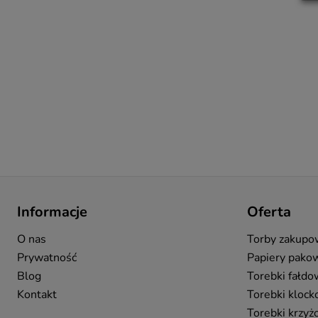
P
Informacje
Oferta
N
d
p
O nas
Torby zakup
s
Prywatność
Papiery pako
s
Blog
Torebki fałd
n
Kontakt
Torebki kloc
w
p
Torebki krzy