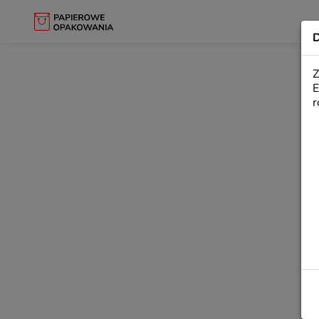
LILIO
D
Z
E
r