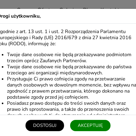
O nas
Oferta
Galeria
Blog
Kontakt
rogi użytkowniku,
SCHOWEK
godnie z art. 13 ust. 1 i ust. 2 Rozporządzenia Parlamentu
uropejskiego i Rady (UE) 2016/679 z dnia 27 kwietnia 2016
oku (RODO), informuję że:
Twój schowek jest pusty
Twoje dane osobowe nie będą przekazywane podmiotom
trzecim oprócz Zaufanych Partnerów.
Twoje dane osobowe nie będą przekazywane do państwa
trzeciego ani organizacji międzynarodowych.
Przysługuje Ci prawo cofnięcia zgody na przetwarzanie
danych osobowych w dowolnym momencie, bez wpływu n
zgodność z prawem przetwarzania, którego dokonano na
podstawie zgody przed jej cofnięciem.
Posiadasz prawo dostępu do treści swoich danych oraz
prawo ich sprostowania, a także do przenoszenia swoich
danych osobowych tj. do otrzymania od administratora
Pani/Pana danych osobowych, w ustrukturyzowanym
DOSTOSUJ
AKCEPTUJĘ
powszechnie używanym formacie nadającym się do odczytu
maszynowego.