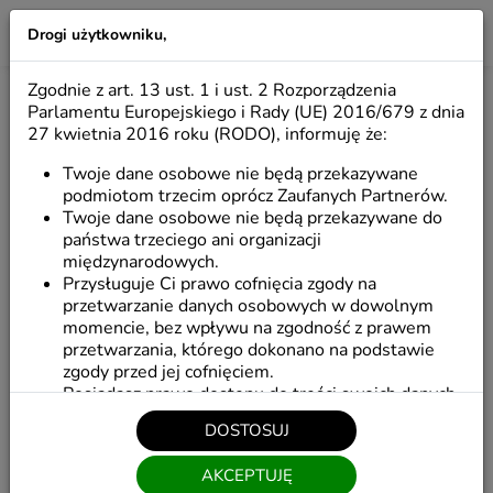
Drogi użytkowniku,
LILIO
Zgodnie z art. 13 ust. 1 i ust. 2 Rozporządzenia
OFERTA
Parlamentu Europejskiego i Rady (UE) 2016/679 z dnia
27 kwietnia 2016 roku (RODO), informuję że:
Twoje dane osobowe nie będą przekazywane
Torby zakupowe
Papiery pakowe
podmiotom trzecim oprócz Zaufanych Partnerów.
Twoje dane osobowe nie będą przekazywane do
państwa trzeciego ani organizacji
Torebki klockowe
Torebki krzyżowe
Pu
międzynarodowych.
Przysługuje Ci prawo cofnięcia zgody na
przetwarzanie danych osobowych w dowolnym
momencie, bez wpływu na zgodność z prawem
Start
/
Oferta
przetwarzania, którego dokonano na podstawie
zgody przed jej cofnięciem.
Posiadasz prawo dostępu do treści swoich danych
Filtruj
oraz prawo ich sprostowania, a także do
DOSTOSUJ
przenoszenia swoich danych osobowych tj. do
otrzymania od administratora Pani/Pana danych
POKAŻ POPRZEDNIE
AKCEPTUJĘ
osobowych, w ustrukturyzowanym powszechnie