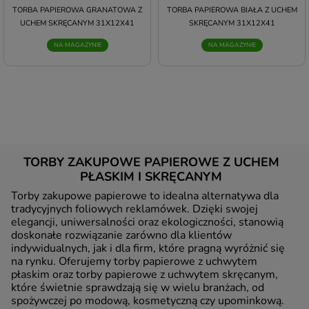
TORBA PAPIEROWA GRANATOWA Z
oparciu o treść regulaminu tego serwisu), to
TORBA PAPIEROWA BIAŁA Z UCHEM
UCHEM SKRĘCANYM 31X12X41
SKRĘCANYM 31X12X41
możemy przetwarzać Twoje dane w zakresie
niezbędnym do realizacji tej umowy. Bez tej
NA MAGAZYNIE
NA MAGAZYNIE
możliwości nie bylibyśmy w stanie zapewnić Ci
usługi, a Ty nie mógłbyś z niej korzystać.
Niezbędność przetwarzania do celów wynikających
z prawnie uzasadnionych interesów realizowanych
przez administratora lub przez stronę trzecią. Ta
podstawa przetwarzania danych dotyczy
przypadków, gdy ich przetwarzanie jest
uzasadnione z uwagi na nasze usprawiedliwione
TORBY ZAKUPOWE PAPIEROWE Z UCHEM
potrzeby, co obejmuje między innymi konieczność
PŁASKIM I SKRĘCANYM
zapewnienia bezpieczeństwa usługi, dokonanie
pomiarów statystycznych, ulepszania naszych
Torby zakupowe papierowe to idealna alternatywa dla
usług i dopasowania ich do potrzeb i wygody
tradycyjnych foliowych reklamówek. Dzięki swojej
użytkowników (np. personalizowanie treści w
elegancji, uniwersalności oraz ekologiczności, stanowią
usługach) jak również prowadzenie marketingu i
doskonałe rozwiązanie zarówno dla klientów
promocji własnych usług administratora.
indywidualnych, jak i dla firm, które pragną wyróżnić się
Twoja dobrowolna zgoda. Jest potrzebna głównie
na rynku. Oferujemy torby papierowe z uchwytem
płaskim oraz torby papierowe z uchwytem skręcanym,
w przypadku, gdy usługi marketingowe dostarczają
które świetnie sprawdzają się w wielu branżach, od
Ci podmioty trzecie oraz gdy to my świadczymy
spożywczej po modową, kosmetyczną czy upominkową.
takie usługi dla podmiotów trzecich. Aby móc