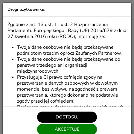
Drogi użytkowniku,
LILIO
Zgodnie z art. 13 ust. 1 i ust. 2 Rozporządzenia
TORBY ZAKUPOWE
Parlamentu Europejskiego i Rady (UE) 2016/679 z dnia
27 kwietnia 2016 roku (RODO), informuję że:
Twoje dane osobowe nie będą przekazywane
Torby zakupowe
Papiery pakowe
podmiotom trzecim oprócz Zaufanych Partnerów.
Twoje dane osobowe nie będą przekazywane do
państwa trzeciego ani organizacji
Torebki klockowe
Torebki krzyżowe
Pu
międzynarodowych.
Przysługuje Ci prawo cofnięcia zgody na
przetwarzanie danych osobowych w dowolnym
momencie, bez wpływu na zgodność z prawem
Start
/
Oferta
/
Torby zakupowe
przetwarzania, którego dokonano na podstawie
zgody przed jej cofnięciem.
Posiadasz prawo dostępu do treści swoich danych
Filtruj
oraz prawo ich sprostowania, a także do
DOSTOSUJ
przenoszenia swoich danych osobowych tj. do
otrzymania od administratora Pani/Pana danych
POKAŻ POPRZEDNIE
AKCEPTUJĘ
osobowych, w ustrukturyzowanym powszechnie