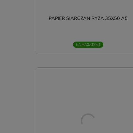
u
P
PAPIER SIARCZAN RYZA 35X50 A5
P
R
p
u
NA MAGAZYNIE