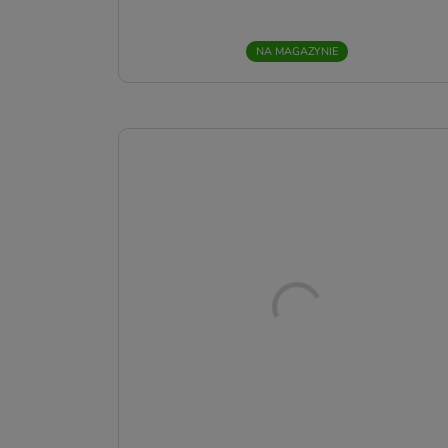
p
n
NA MAGAZYNIE
Z
R
2
f
s
d
R
w
C
D
z
f
d
z
b
(
u