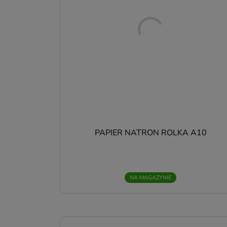
p
p
p
b
p
o
z
p
p
d
P
T
PAPIER NATRON ROLKA A10
o
p
p
k
p
NA MAGAZYNIE
n
k
p
m