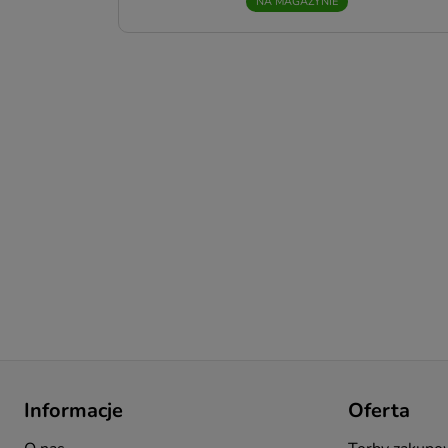
NA MAGAZYNIE
M
o
p
s
w
p
d
J
d
C
n
m
i
i
p
s
l
Informacje
Oferta
Z