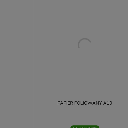
u
o
C
N
t
s
d
u
n
p
T
w
u
T
Z
T
PAPIER FOLIOWANY A10
P
J
k