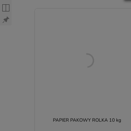
P
N
d
p
s
s
n
PAPIER PAKOWY ROLKA 10 kg
w
p