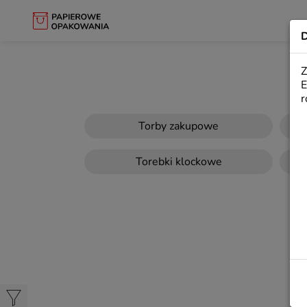
LILIO
D
Z
E
r
Torby zakupowe
Torebki klockowe