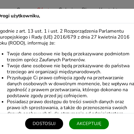
O nas
Oferta
Galeria
Blog
Kontakt
rogi użytkowniku,
OFERTA
godnie z art. 13 ust. 1 i ust. 2 Rozporządzenia Parlamentu
uropejskiego i Rady (UE) 2016/679 z dnia 27 kwietnia 2016
oku (RODO), informuję że:
Twoje dane osobowe nie będą przekazywane podmiotom
Papiery pakowe
Torebki fałdowe
trzecim oprócz Zaufanych Partnerów.
Twoje dane osobowe nie będą przekazywane do państwa
Torebki krzyżowe
Pudełka kartonow
trzeciego ani organizacji międzynarodowych.
Przysługuje Ci prawo cofnięcia zgody na przetwarzanie
danych osobowych w dowolnym momencie, bez wpływu n
zgodność z prawem przetwarzania, którego dokonano na
podstawie zgody przed jej cofnięciem.
Start
/
Oferta
Posiadasz prawo dostępu do treści swoich danych oraz
prawo ich sprostowania, a także do przenoszenia swoich
danych osobowych tj. do otrzymania od administratora
Pani/Pana danych osobowych, w ustrukturyzowanym
DOSTOSUJ
AKCEPTUJĘ
powszechnie używanym formacie nadającym się do odczytu
POKAŻ POPRZEDNIE
maszynowego.